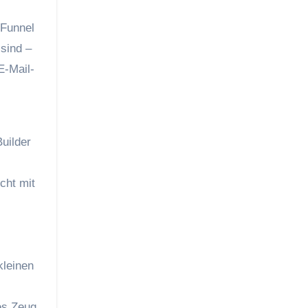
-Funnel
sind –
E-Mail-
uilder
cht mit
kleinen
es Zeug