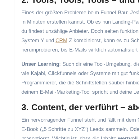
Eines der größten Probleme beim Funnel-Bau:
Jed
in Minuten erstellen kannst. Ob es nun Landing-P
du findest unzählige Anbieter. Doch selten funktio
System Y und
CRM
Z kombinierst, kann es zu Sc
herumprobieren, bis E-Mails wirklich automatisiert
Unser Learning
: Such dir eine Tool-Umgebung, di
wie Kajabi, Clickfunnels oder Systeme mit gut funk
Programmierer, die die Schnittstellen sauber hinbie
deinem E-Mail-Marketing-Tool spricht und deine L
3. Content, der verführt – ab
Ein hervorragender Funnel steht und fällt mit dem 
E-Book („5 Schritte zu XYZ“) Leads sammeln. Oder
präsentierst. Wichtig ist, dass die Inhalte
wertvoll