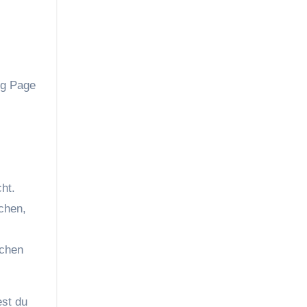
ing Page
cht.
uchen,
ochen
est du