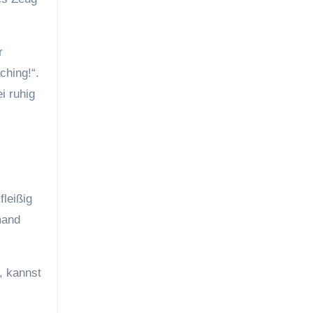
r
ching!“.
i ruhig
fleißig
mand
, kannst