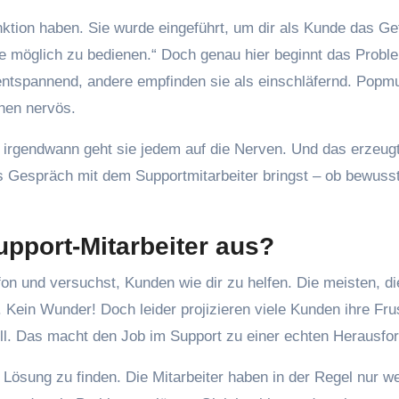
ktion haben. Sie wurde eingeführt, um dir als Kunde das Ge
wie möglich zu bedienen.“ Doch genau hier beginnt das Probl
 entspannend, andere empfinden sie als einschläfernd. Popm
hen nervös.
d, irgendwann geht sie jedem auf die Nerven. Und das erzeug
as Gespräch mit dem Supportmitarbeiter bringst – ob bewuss
upport-Mitarbeiter aus?
efon und versuchst, Kunden wie dir zu helfen. Die meisten, di
Kein Wunder! Doch leider projizieren viele Kunden ihre Frus
 will. Das macht den Job im Support zu einer echten Herausfo
 Lösung zu finden. Die Mitarbeiter haben in der Regel nur w