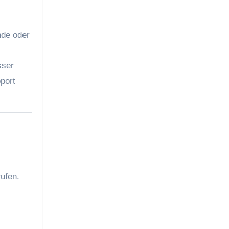
nde oder
sser
port