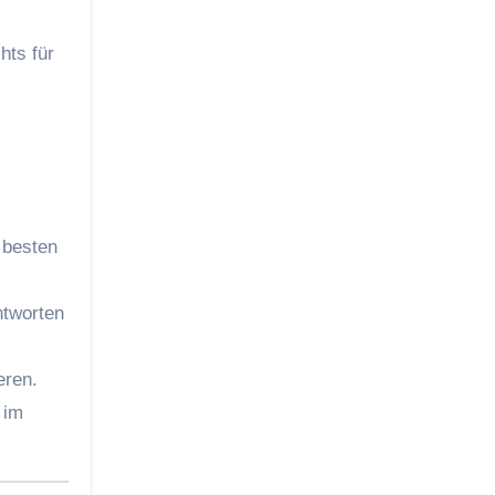
hts für
 besten
ntworten
eren.
 im