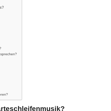
us?
?
n sprechen?
eren?
arteschleifenmusik?