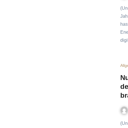
(Und weshalb du die Ausgaben nicht einfach mit den 90er-
Jah
has
Ene
dig
All
Nu
de
br
(Und was passiert, wenn dir die Nerven durchgehen.) Stell dir