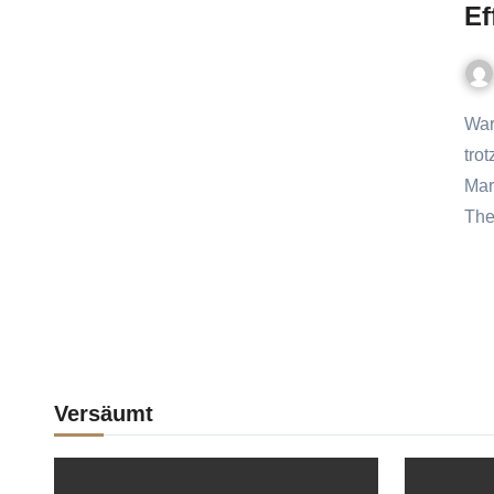
Ef
Warum sie so schwierig aufzubauen sind (und wie du es
tro
Mar
The
Versäumt