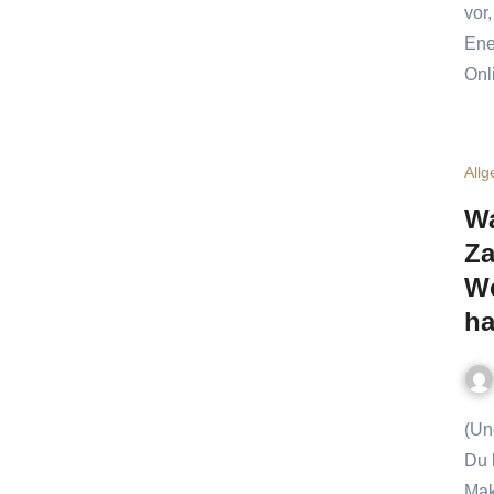
vor
Ene
Onl
All
Wa
Za
We
ha
(Und was du stattdessen tun solltest, um wirklich zu punkten.)
Du 
Mak