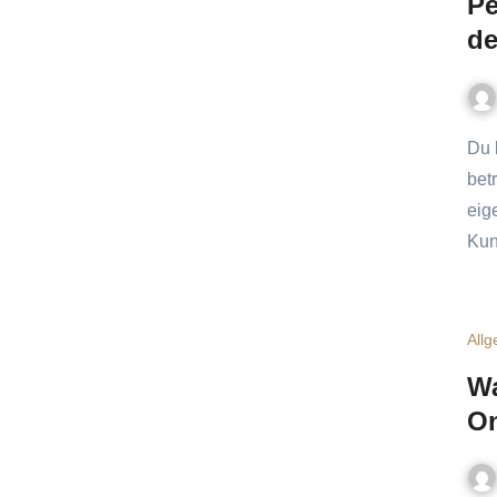
Pe
de
Du bist Versicherungsberater, Makler, Energieberater oder
bet
eig
Kun
All
Wa
On