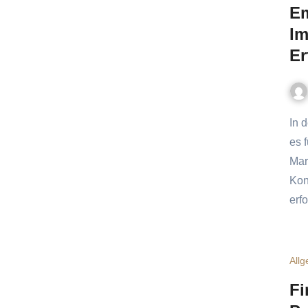
Em
Im
Er
In der heutigen, schnelllebigen Welt des Immobilienmarkts ist
es 
Mar
Kon
erf
All
Fi