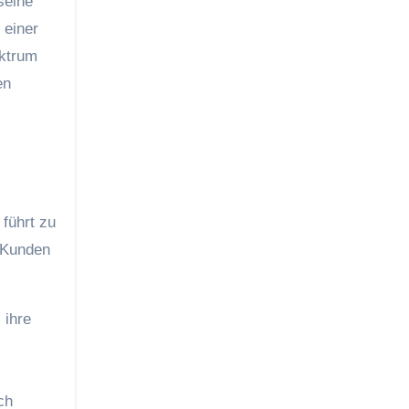
seine
 einer
ektrum
en
führt zu
a Kunden
 ihre
ch