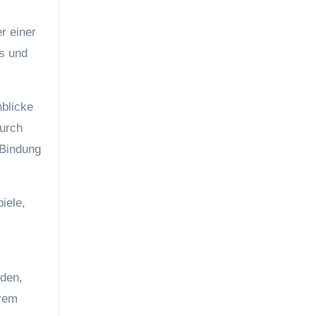
r einer
os und
blicke
Durch
 Bindung
iele,
rden,
hrem