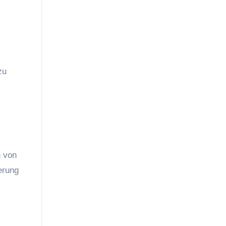
g
zu
n von
erung