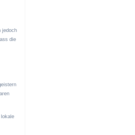
n jedoch
ass die
geistern
aren
 lokale