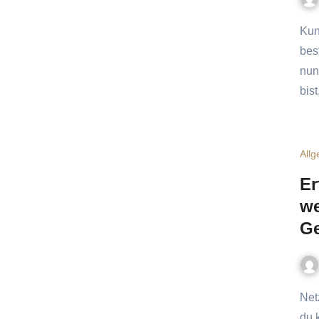
Kundenakquise ist teuer – oder etwa nicht? Du kennst das
bes
nun
bis
All
Er
we
Ge
Netzwerken – mehr als nur Visitenkarten sammeln Stell dir vor,
du 