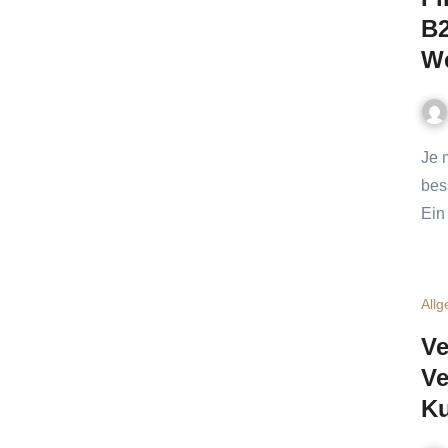
B2
W
Je mehr Anlaufstellen oder Hubs eine Firma im Web hat, desto
bes
Ein
All
Ve
Ve
Ku