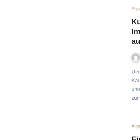
All
Ku
Im
au
Der Schlüssel zum langfristigen Erfolg Du hast den perfekten
Käu
unt
zum
All
Fi