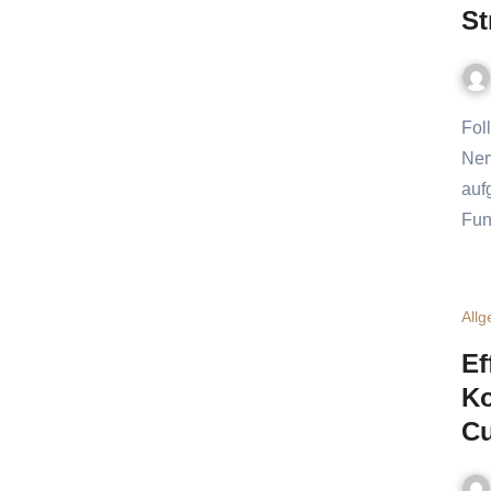
St
Follow-up – der schmale Grat zwischen Engagement und
Ner
auf
Fun
All
Ef
Ko
Cu