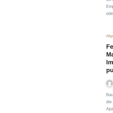
Emp
ode
All
Fe
Ma
Im
pu
Bauchladen war gestern, Fokus ist heute Wir kennen sie alle:
die
Apa