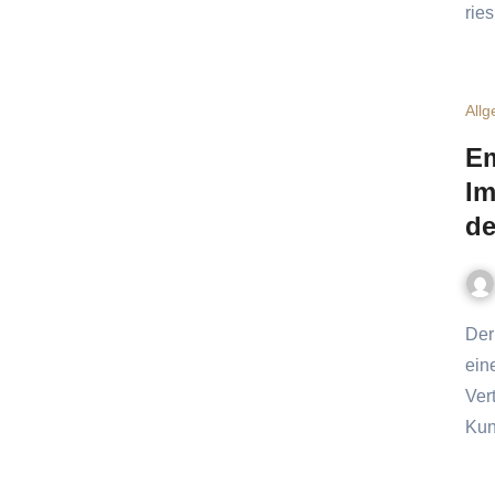
rie
All
Em
Im
de
Der Turbo für deinen Erfolg In der Immobilienbranche zählt
ein
Ver
Kun