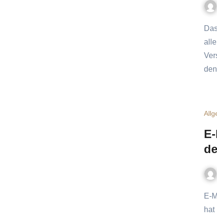
Das Imageproblem der Versicherungsbranche Wir kennen es
all
Ver
den
All
E-
de
E-Mail-Marketing – der unterschätzte Kanal E-Mail-Marketing
hat