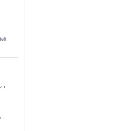
.
elt
 zu
r