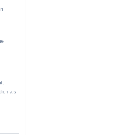
en
ne
t,
ich als