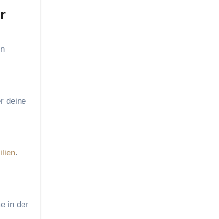
r
en
r deine
lien
.
e in der